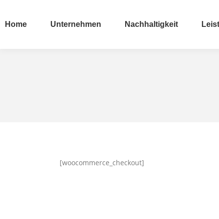
Home
Unternehmen
Nachhaltigkeit
Leis
Home
Unternehmen
Nachhaltigkeit
Leis
[woocommerce_checkout]