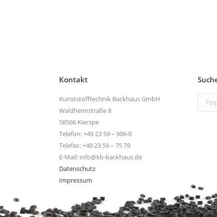
Kontakt
Such
Search
Kunststofftechnik Backhaus GmbH
Waldheimstraße 8
58566 Kierspe
Telefon: +49 23 59 – 906-0
Telefax: +49 23 59 – 75 79
E-Mail: info@kb-backhaus.de
Datenschutz
Impressum