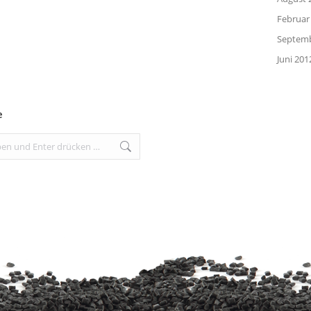
Februar
Septemb
Juni 201
e
: