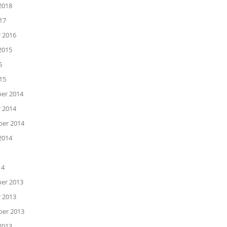
2018
17
 2016
2015
5
15
er 2014
 2014
er 2014
2014
14
er 2013
 2013
er 2013
2013