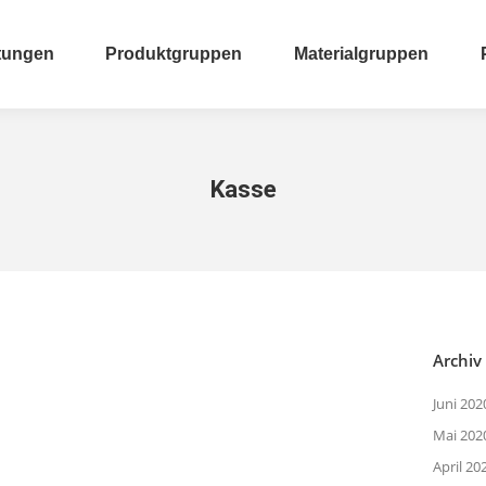
tungen
Produktgruppen
Materialgruppen
tungen
Produktgruppen
Materialgruppen
Kasse
Archiv
Juni 202
Mai 202
April 20